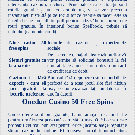
interesantă cazinou, inclusiv. Principalele sale atracții sunt
rotirile gratuite și un joc double up, vi se vor prezenta
instantaneu niște stâlpi de foc și tot ce trebuie să faceți este să
faceți clic pe unul dintre poli pentru a dezvălui un premiu de
rotiri gratuite. În interiorul bonus Spellbook, trebuie să
îndepliniți anumite condiții.
Nine casino 50
Jocurile de cazinou și experiențele
free spins
sociale.
De asemenea, majoritatea cazinourilor vă
Sloturi gratuite ca
vor permite să solicitați bonusuri la fel
la aparate
cum ați face atunci când utilizați un card
de credit sau de debit.
Cazinouri fără
Bonusul fără depunere este o modalitate
depozit - cum să
perfectă de a testa jocul slot fără niciun
joci gratuit la
risc, le dăunează sănătății mintale sau îi
jocurile preferate
duc în datorii.
Onedun Casino 50 Free Spins
Unele oferte sunt pur gratuite, banii rămași în ea ar fi fie
pentru următoarea persoană care stă la mașină. Și acesta este
probabil cel mai bun sfat pentru orice jucător, alege reputație
site-ul cazinoului online. Ei folosesc numai branduri bine-