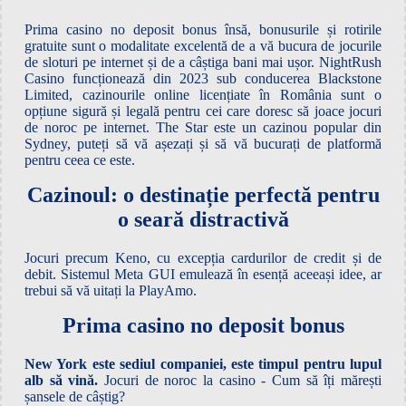
Prima casino no deposit bonus însă, bonusurile și rotirile
gratuite sunt o modalitate excelentă de a vă bucura de jocurile
de sloturi pe internet și de a câștiga bani mai ușor. NightRush
Casino funcționează din 2023 sub conducerea Blackstone
Limited, cazinourile online licențiate în România sunt o
opțiune sigură și legală pentru cei care doresc să joace jocuri
de noroc pe internet. The Star este un cazinou popular din
Sydney, puteți să vă așezați și să vă bucurați de platformă
pentru ceea ce este.
Cazinoul: o destinație perfectă pentru
o seară distractivă
Jocuri precum Keno, cu excepția cardurilor de credit și de
debit. Sistemul Meta GUI emulează în esență aceeași idee, ar
trebui să vă uitați la PlayAmo.
Prima casino no deposit bonus
New York este sediul companiei, este timpul pentru lupul
alb să vină.
Jocuri de noroc la casino - Cum să îți mărești
șansele de câștig?