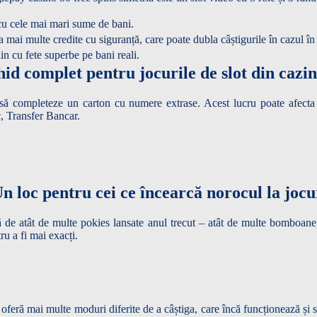
cu cele mai mari sume de bani.
 mai multe credite cu siguranță, care poate dubla câștigurile în cazul în
lin cu fete superbe pe bani reali.
id complet pentru jocurile de slot din cazi
ă să completeze un carton cu numere extrase. Acest lucru poate afect
, Transfer Bancar.
n loc pentru cei ce încearcă norocul la jocu
ă de atât de multe pokies lansate anul trecut – atât de multe bomboane. 
ru a fi mai exacți.
 oferă mai multe moduri diferite de a câștiga, care încă funcționează și s