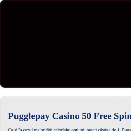
Pugglepay Casino 50 Free Spi
Ca și în cazul majorității celorlalte opțiuni, puteți câștiga de 1. Pug