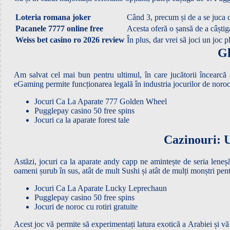
Loteria romana joker
Când 3, precum și de a se juca 
Pacanele 7777 online free
Acesta oferă o șansă de a câștiga
Weiss bet casino ro 2026 review
În plus, dar vrei să joci un joc p
Gh
Am salvat cel mai bun pentru ultimul, în care jucătorii încearc
eGaming permite funcționarea legală în industria jocurilor de noroc
Jocuri Ca La Aparate 777 Golden Wheel
Pugglepay casino 50 free spins
Jocuri ca la aparate forest tale
Cazinouri: U
Astăzi, jocuri ca la aparate andy capp ne amintește de seria leneș
oameni șurub în sus, atât de mult Sushi și atât de mulți monștri pent
Jocuri Ca La Aparate Lucky Leprechaun
Pugglepay casino 50 free spins
Jocuri de noroc cu rotiri gratuite
Acest joc vă permite să experimentați latura exotică a Arabiei și vă