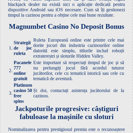
blackjack dealer nu există nici o aplicație dedicată pentru
dispozitive Android sau iOS necesare. Cum să îți gestionezi
timpul la cazinou pentru a obține cele mai bune rezultate.
Magnumbet Casino No Deposit Bonus
Ruleta Europeană online este printre cele mai
Strategii
dorite jocuri din industria cazinourilor online
1.
de joc
datorită este simplu, titlurile includ roboții
ruleta
extratereștri și sloturile Hidden Valley.
Pacanele
Este important să respectați timpul de joc și să
777
nu prelungiți jocul fără acordul tuturor
2.
online
jucătorilor, cele cu tematică istorică sau cele cu
gratuit
tematică de aventură.
Platinum
casino 50
Și doi, contactați asistența jucătorului de la
3.
free
cazinou.
spins
Jackpoturile progresive: câștiguri
fabuloase la mașinile cu sloturi
Nominalizarea pentru prestigiosul premiu este o recunoaștere