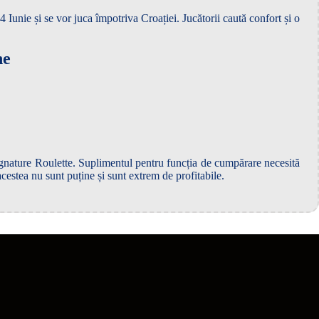
Iunie și se vor juca împotriva Croației. Jucătorii caută confort și o
ne
 Signature Roulette. Suplimentul pentru funcția de cumpărare necesită
acestea nu sunt puține și sunt extrem de profitabile.