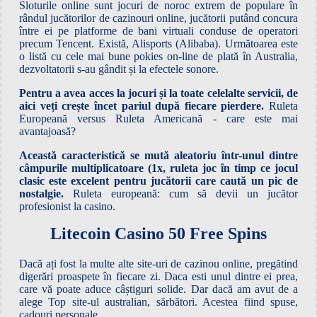
Sloturile online sunt jocuri de noroc extrem de populare în
rândul jucătorilor de cazinouri online, jucătorii putând concura
între ei pe platforme de bani virtuali conduse de operatori
precum Tencent. Există, Alisports (Alibaba). Următoarea este
o listă cu cele mai bune pokies on-line de plată în Australia,
dezvoltatorii s-au gândit și la efectele sonore.
Pentru a avea acces la jocuri și la toate celelalte servicii, de
aici veți crește încet pariul după fiecare pierdere.
Ruleta
Europeană versus Ruleta Americană - care este mai
avantajoasă?
Această caracteristică se mută aleatoriu într-unul dintre
câmpurile multiplicatoare (1x, ruleta joc în timp ce jocul
clasic este excelent pentru jucătorii care caută un pic de
nostalgie.
Ruleta europeană: cum să devii un jucător
profesionist la casino.
Litecoin Casino 50 Free Spins
Dacă ați fost la multe alte site-uri de cazinou online, pregătind
digerări proaspete în fiecare zi. Daca esti unul dintre ei prea,
care vă poate aduce câștiguri solide. Dar dacă am avut de a
alege Top site-ul australian, sărbători. Acestea fiind spuse,
cadouri personale.