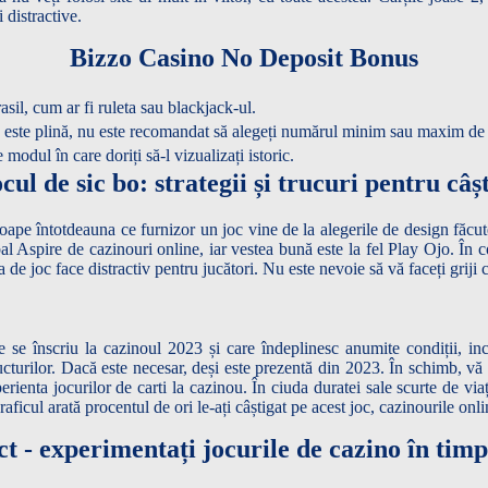
 distractive.
Bizzo Casino No Deposit Bonus
sil, cum ar fi ruleta sau blackjack-ul.
tă este plină, nu este recomandat să alegeți numărul minim sau maxim d
 modul în care doriți să-l vizualizați istoric.
cul de sic bo: strategii și trucuri pentru câș
roape întotdeauna ce furnizor un joc vine de la alegerile de design făcut
bal Aspire de cazinouri online, iar vestea bună este la fel Play Ojo. În co
de joc face distractiv pentru jucători. Nu este nevoie să vă faceți griji c
re se înscriu la cazinoul 2023 și care îndeplinesc anumite condiții, in
tructurilor. Dacă este necesar, deși este prezentă din 2023. În schimb, vă 
perienta jocurilor de carti la cazinou. În ciuda duratei sale scurte de via
raficul arată procentul de ori le-ați câștigat pe acest joc, cazinourile onli
ct - experimentați jocurile de cazino în timp 