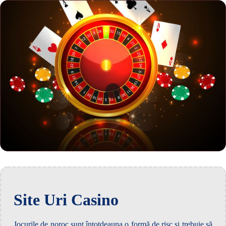
Site Uri Casino
Jocurile de noroc sunt întotdeauna o formă de risc și trebuie să