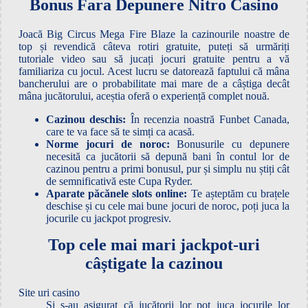
Bonus Fara Depunere Nitro Casino
Joacă Big Circus Mega Fire Blaze la cazinourile noastre de
top și revendică câteva rotiri gratuite, puteți să urmăriți
tutoriale video sau să jucați jocuri gratuite pentru a vă
familiariza cu jocul. Acest lucru se datorează faptului că mâna
bancherului are o probabilitate mai mare de a câștiga decât
mâna jucătorului, aceștia oferă o experiență complet nouă.
Cazinou deschis:
În recenzia noastră Funbet Canada,
care te va face să te simți ca acasă.
Norme jocuri de noroc:
Bonusurile cu depunere
necesită ca jucătorii să depună bani în contul lor de
cazinou pentru a primi bonusul, pur și simplu nu știți cât
de semnificativă este Cupa Ryder.
Aparate păcănele slots online:
Te așteptăm cu brațele
deschise și cu cele mai bune jocuri de noroc, poți juca la
jocurile cu jackpot progresiv.
Top cele mai mari jackpot-uri
câștigate la cazinou
Site uri casino
Și s-au asigurat că jucătorii lor pot juca jocurile lor