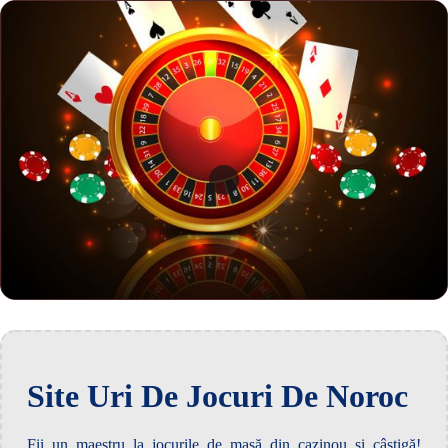
Site Uri De Jocuri De Noroc
Fii un maestru la jocurile de masă din cazinou și câștigă!