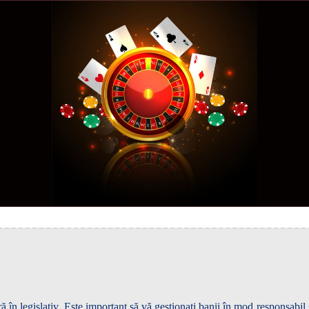
 în legislativ. Este important să vă gestionați banii în mod responsabil ș