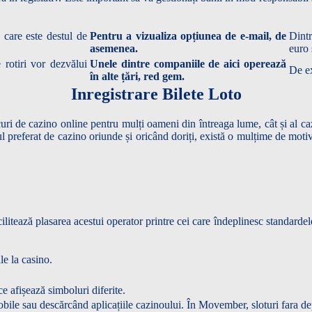
 care este destul de
Pentru a vizualiza opțiunea de e-mail, de
Dint
asemenea.
euro 
 rotiri vor dezvălui
Unele dintre companiile de aici operează
De ex
în alte țări, red gem.
Inregistrare Bilete Loto
uri de cazino online pentru mulți oameni din întreaga lume, cât și al caz
ul preferat de cazino oriunde și oricând doriți, există o mulțime de mot
cilitează plasarea acestui operator printre cei care îndeplinesc standard
le la casino.
e afișează simboluri diferite.
obile sau descărcând aplicațiile cazinoului. În Movember, sloturi fara d