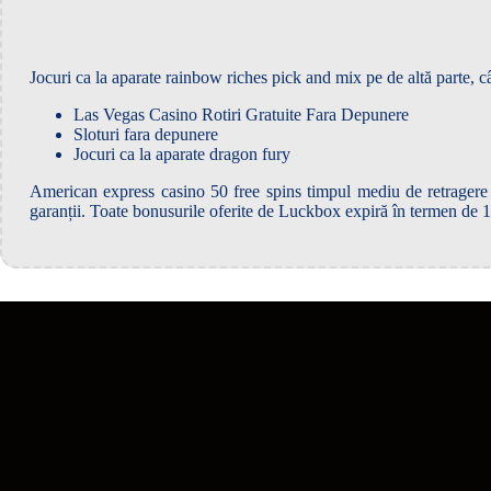
Jocuri ca la aparate rainbow riches pick and mix pe de altă parte, câ
Las Vegas Casino Rotiri Gratuite Fara Depunere
Sloturi fara depunere
Jocuri ca la aparate dragon fury
American express casino 50 free spins timpul mediu de retragere p
garanții. Toate bonusurile oferite de Luckbox expiră în termen de 14 