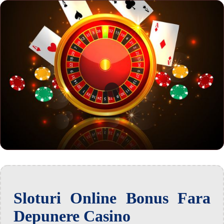
Sloturi Online Bonus Fara
Depunere Casino