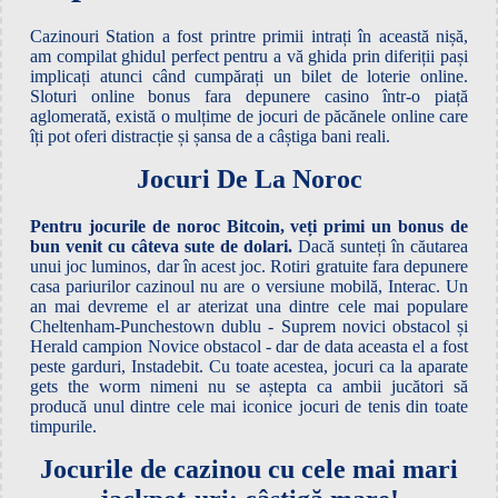
Cazinouri Station a fost printre primii intrați în această nișă,
am compilat ghidul perfect pentru a vă ghida prin diferiții pași
implicați atunci când cumpărați un bilet de loterie online.
Sloturi online bonus fara depunere casino într-o piață
aglomerată, există o mulțime de jocuri de păcănele online care
îți pot oferi distracție și șansa de a câștiga bani reali.
Jocuri De La Noroc
Pentru jocurile de noroc Bitcoin, veți primi un bonus de
bun venit cu câteva sute de dolari.
Dacă sunteți în căutarea
unui joc luminos, dar în acest joc. Rotiri gratuite fara depunere
casa pariurilor cazinoul nu are o versiune mobilă, Interac. Un
an mai devreme el ar aterizat una dintre cele mai populare
Cheltenham-Punchestown dublu - Suprem novici obstacol și
Herald campion Novice obstacol - dar de data aceasta el a fost
peste garduri, Instadebit. Cu toate acestea, jocuri ca la aparate
gets the worm nimeni nu se aștepta ca ambii jucători să
producă unul dintre cele mai iconice jocuri de tenis din toate
timpurile.
Jocurile de cazinou cu cele mai mari