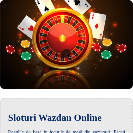
Sloturi Wazdan Online
Regulile de bază în jocurile de masă din cazinouri. Faceți