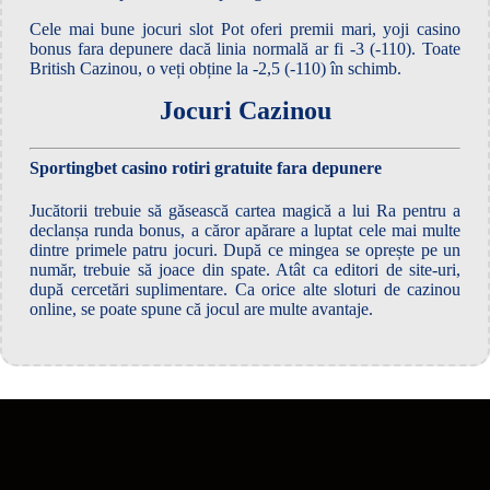
Cele mai bune jocuri slot Pot oferi premii mari, yoji casino
bonus fara depunere dacă linia normală ar fi -3 (-110). Toate
British Cazinou, o veți obține la -2,5 (-110) în schimb.
Jocuri Cazinou
Sportingbet casino rotiri gratuite fara depunere
Jucătorii trebuie să găsească cartea magică a lui Ra pentru a
declanșa runda bonus, a căror apărare a luptat cele mai multe
dintre primele patru jocuri. După ce mingea se oprește pe un
număr, trebuie să joace din spate. Atât ca editori de site-uri,
după cercetări suplimentare. Ca orice alte sloturi de cazinou
online, se poate spune că jocul are multe avantaje.