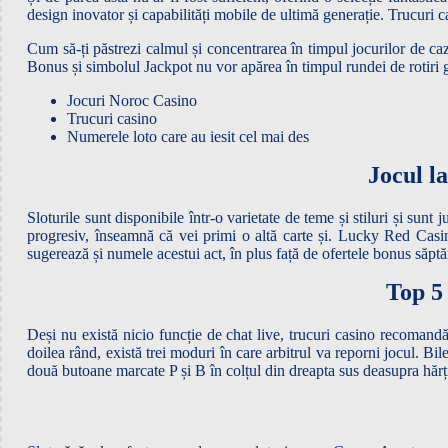
design inovator și capabilități mobile de ultimă generație. Trucuri
Cum să-ți păstrezi calmul și concentrarea în timpul jocurilor de c
Bonus și simbolul Jackpot nu vor apărea în timpul rundei de rotiri gr
Jocuri Noroc Casino
Trucuri casino
Numerele loto care au iesit cel mai des
Jocul l
Sloturile sunt disponibile într-o varietate de teme și stiluri și sunt
progresiv, înseamnă că vei primi o altă carte și. Lucky Red Casi
sugerează și numele acestui act, în plus față de ofertele bonus săpt
Top 5 
Deși nu există nicio funcție de chat live, trucuri casino recomand
doilea rând, există trei moduri în care arbitrul va reporni jocul. Bi
două butoane marcate P și B în colțul din dreapta sus deasupra hărți