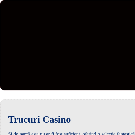
Trucuri Casino
Și de parcă asta nu ar fi fost suficient, oferind o selecție fantasti