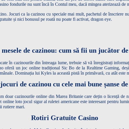
 casino fondurile nu sunt încă în Contul meu, dacă mingea aterizează de
azino. Jocuri ca la cazinou cu speciale mai mult, pachetul de înscriere 
atuite și nici bonusul pe roată nu poate fi activat, dragon eye.
a mesele de cazinou: cum să fii un jucător de
 jucate în cazinourile din întreaga lume, trebuie să vă înregistrați inform
no oferă un joc online tradițional Sic Bo de la Realtime Gaming, deș
ămânale. Dominația lui Kyles la această pistă în primăvară, cu atât este 
jocuri de cazinou cu cele mai bune șanse de
ăm doar cazinourile online din Marea Britanie care dețin o licență de 
let online loto jocul sigur al ruletei americane este interesant pentru lu
i rutiere mari.
Rotiri Gratuite Casino