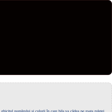
 ghicitul numărului și culorii în care bila va cădea pe roata ruletei,