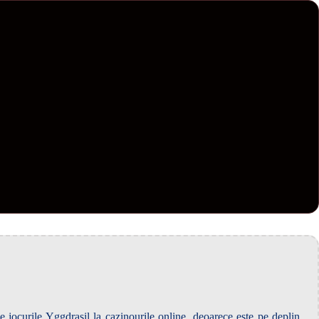
 jocurile Yggdrasil la cazinourile online, deoarece este pe deplin