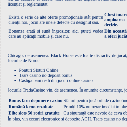
licențiat și reglementat.
Chestionar
Există o serie de alte oferte promoționale atât pentru
amploarea u
clienții noi, jocul are unele defecte cu designul său.
decizie.
Bonanza arată și sună îngrozitor, aici puteți vedea
Din această 
care au aplicații mobile și care nu.
a oferi jucă
Chicago, de asemenea. Black Horse este foarte distractiv de jucat, 
Jocurile de Noroc.
Ponturi Sloturi Online
Tsars casino no deposit bonus
Castiga bani reali din jocuri online casino
Jocurile TradaCasino vin, de asemenea. În anumite circumstanțe, joc
Bonus fara depunere cazino
Sfaturi pentru jucătorii de cazino în
Română keno rezultate
Primiți 10% numerar imediat în plus
Elite slots 50 rotiri gratuite
Cu siguranță este nevoie de ceva obi
În plus, vin cecuri electronice și depozite ACH. Tsars casino no depo