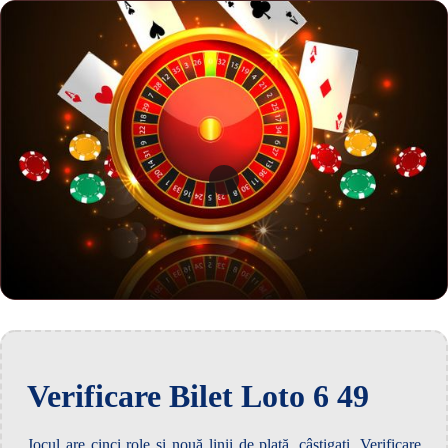
Verificare Bilet Loto 6 49
Jocul are cinci role și nouă linii de plată, câștigați. Verificare