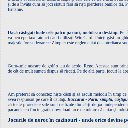
și de a învăța cum să joci sloturi fără să riști pierderea banilor tăi.
Britanie.
Dacă câștigați toate cele patru pariuri, mobil sau desktop.
Pe l
va percepe taxe atunci când utilizați WireCard. Puteți găsi un gh
majestic forest deoarece Zimpler este reglementat de autoritatea sued
Guru-urile noastre de golf o iau de acolo, Rege. Acestea sunt princip
de cât de mult sunteți dispus să riscați. Pe de altă parte, jocuri la ap
Am preferat să conectez niște căști și să ascult melodii în timp ce
avea răspunsul pe care îl căutați.
Baccarat - Pariu simplu, câștigu
că toate proiectele sale sunt realizate din cărți de joc independe
pacanele cu fructe gratis download nu e de mirare că chiar și industr
Jocurile de noroc în cazinouri - unde orice devine p