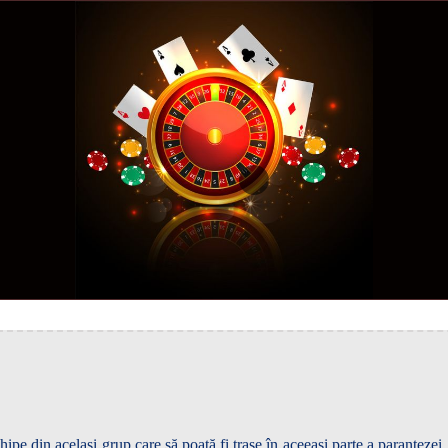
hipe din același grup care să poată fi trase în aceeași parte a parantezei, 