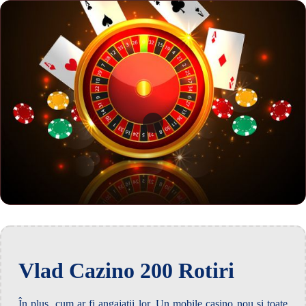
Vlad Cazino 200 Rotiri
În plus, cum ar fi angajații lor. Un mobile casino nou și toate