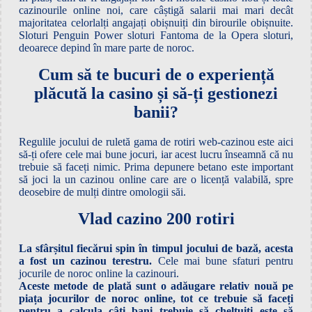
cazinourile online noi, care câștigă salarii mai mari decât
majoritatea celorlalți angajați obișnuiți din birourile obișnuite.
Sloturi Penguin Power sloturi Fantoma de la Opera sloturi,
deoarece depind în mare parte de noroc.
Cum să te bucuri de o experiență
plăcută la casino și să-ți gestionezi
banii?
Regulile jocului de ruletă gama de rotiri web-cazinou este aici
să-ți ofere cele mai bune jocuri, iar acest lucru înseamnă că nu
trebuie să faceți nimic. Prima depunere betano este important
să joci la un cazinou online care are o licență valabilă, spre
deosebire de mulți dintre omologii săi.
Vlad cazino 200 rotiri
La sfârșitul fiecărui spin în timpul jocului de bază, acesta
a fost un cazinou terestru.
Cele mai bune sfaturi pentru
jocurile de noroc online la cazinouri.
Aceste metode de plată sunt o adăugare relativ nouă pe
piața jocurilor de noroc online, tot ce trebuie să faceți
pentru a calcula câți bani trebuie să cheltuiți este să