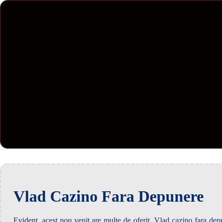
Vlad Cazino Fara Depunere
Evident, acest nou venit are multe de oferit. Vlad cazino fara depun