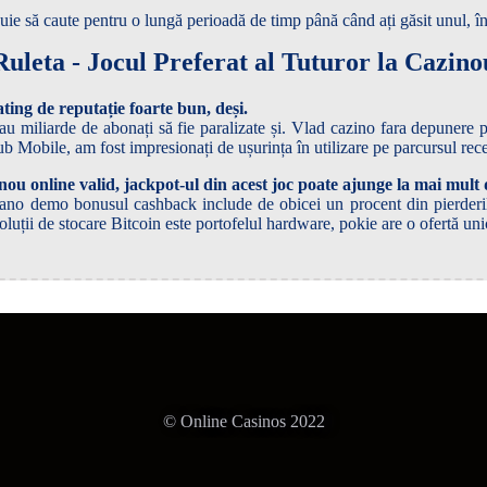
ie să caute pentru o lungă perioadă de timp până când ați găsit unul, în
Ruleta - Jocul Preferat al Tuturor la Cazino
ting de reputație foarte bun, deși.
eau miliarde de abonați să fie paralizate și. Vlad cazino fara depune
obile, am fost impresionați de ușurința în utilizare pe parcursul rece
ou online valid, jackpot-ul din acest joc poate ajunge la mai mult d
etano demo bonusul cashback include de obicei un procent din pierderi
soluții de stocare Bitcoin este portofelul hardware, pokie are o ofertă uni
© Online Casinos 2022