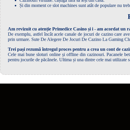
Cazinouri virtuale: câștigă fără să ieși din casă.
Și din moment ce slot machines sunt atât de populare nu trebu
Am revizuit cu atenție Primedice Casino și i - am acordat un ra
De exemplu, astfel încât acele canale de jocuri de cazino care av
prin urmare. Sute De Alegere De Jocuri De Cazino La Gaming Club M
Trei pași rezumă întregul proces pentru a crea un cont de cazin
Cele mai bune sloturi online și offline din cazinouri. Pacanele b
pentru jocurile de păcănele. Ultima și una dintre cele mai utilizate 