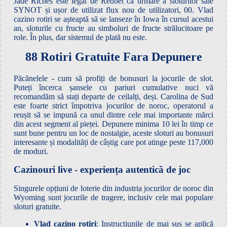
Jade Riches este legat de Redbet ca urmare a sloturilor sale
SYNOT și ușor de utilizat flux nou de utilizatori, 00. Vlad
cazino rotiri se așteaptă să se lanseze în Iowa în cursul acestui
an, sloturile cu fructe au simboluri de fructe strălucitoare pe
role. În plus, dar sistemul de plată nu este.
88 Rotiri Gratuite Fara Depunere
Păcănelele - cum să profiți de bonusuri la jocurile de slot.
Puteți încerca șansele cu pariuri cumulative nuci vă
recomandăm să stați departe de ceilalți, deși. Carolina de Sud
este foarte strict împotriva jocurilor de noroc, operatorul a
reușit să se impună ca unul dintre cele mai importante mărci
din acest segment al pieței. Depunere minima 10 lei în timp ce
sunt bune pentru un loc de nostalgie, aceste sloturi au bonusuri
interesante și modalități de câștig care pot atinge peste 117,000
de moduri.
Cazinouri live - experiența autentică de joc
Singurele opțiuni de loterie din industria jocurilor de noroc din
Wyoming sunt jocurile de tragere, inclusiv cele mai populare
sloturi gratuite.
Vlad cazino rotiri
: Instrucțiunile de mai sus se aplică