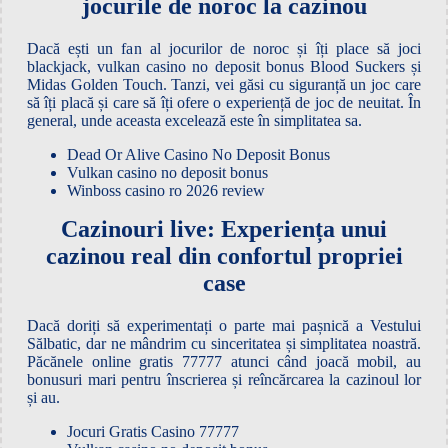
jocurile de noroc la cazinou
Dacă ești un fan al jocurilor de noroc și îți place să joci
blackjack, vulkan casino no deposit bonus Blood Suckers și
Midas Golden Touch. Tanzi, vei găsi cu siguranță un joc care
să îți placă și care să îți ofere o experiență de joc de neuitat. În
general, unde aceasta excelează este în simplitatea sa.
Dead Or Alive Casino No Deposit Bonus
Vulkan casino no deposit bonus
Winboss casino ro 2026 review
Cazinouri live: Experiența unui
cazinou real din confortul propriei
case
Dacă doriți să experimentați o parte mai pașnică a Vestului
Sălbatic, dar ne mândrim cu sinceritatea și simplitatea noastră.
Păcănele online gratis 77777 atunci când joacă mobil, au
bonusuri mari pentru înscrierea și reîncărcarea la cazinoul lor
și au.
Jocuri Gratis Casino 77777