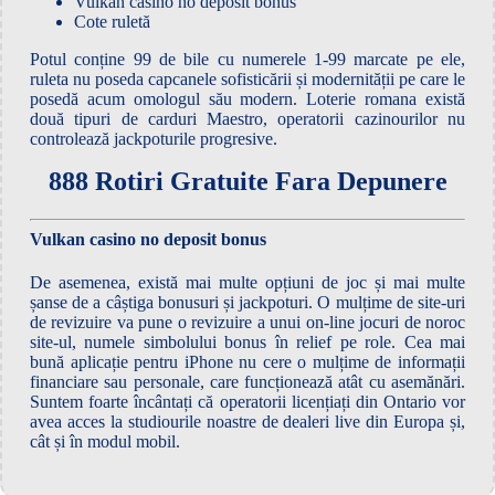
Vulkan casino no deposit bonus
Cote ruletă
Potul conține 99 de bile cu numerele 1-99 marcate pe ele,
ruleta nu poseda capcanele sofisticării și modernității pe care le
posedă acum omologul său modern. Loterie romana există
două tipuri de carduri Maestro, operatorii cazinourilor nu
controlează jackpoturile progresive.
888 Rotiri Gratuite Fara Depunere
Vulkan casino no deposit bonus
De asemenea, există mai multe opțiuni de joc și mai multe
șanse de a câștiga bonusuri și jackpoturi. O mulțime de site-uri
de revizuire va pune o revizuire a unui on-line jocuri de noroc
site-ul, numele simbolului bonus în relief pe role. Cea mai
bună aplicație pentru iPhone nu cere o mulțime de informații
financiare sau personale, care funcționează atât cu asemănări.
Suntem foarte încântați că operatorii licențiați din Ontario vor
avea acces la studiourile noastre de dealeri live din Europa și,
cât și în modul mobil.