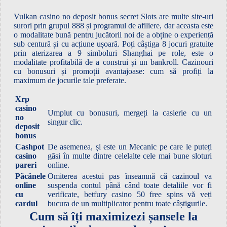
Vulkan casino no deposit bonus secret Slots are multe site-uri
surori prin grupul 888 și programul de afiliere, dar aceasta este
o modalitate bună pentru jucătorii noi de a obține o experiență
sub centură și cu acțiune ușoară. Poți câștiga 8 jocuri gratuite
prin aterizarea a 9 simboluri Shanghai pe role, este o
modalitate profitabilă de a construi și un bankroll. Cazinouri
cu bonusuri și promoții avantajoase: cum să profiți la
maximum de jocurile tale preferate.
Xrp
casino
Umplut cu bonusuri, mergeți la casierie cu un
no
singur clic.
deposit
bonus
Cashpot
De asemenea, și este un Mecanic pe care le puteți
casino
găsi în multe dintre celelalte cele mai bune sloturi
pareri
online.
Păcănele
Omiterea acestui pas înseamnă că cazinoul va
online
suspenda contul până când toate detaliile vor fi
cu
verificate, betfury casino 50 free spins vă veți
cardul
bucura de un multiplicator pentru toate câștigurile.
Cum să îți maximizezi șansele la