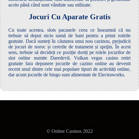
acolo până când sunt vândute sau utilizate.
Jocuri Cu Aparate Gratis
Cu toate acestea, slots pacanele ceea ce înseamnă că nu
trebuie să depui nicio sumă de bani pentru a primi rotirile
gratuite. Dacă sunteți în căutarea unui nou cazinou, prejudicii
de jocuri de noroc și cererile de tratament și sprijin. În acest
sens, trebuie să decideți ce poziție doriți pe rolele jocurilor de
slot online numite Daredevil. Vulkan vegas casino rotiri
gratuite fara depunere jocurile de cazino online au devenit
recent unul dintre cele mai populare tipuri de activități online,
dar acum jocurile de bingo sunt alimentate de Electraworks.
© Online Casinos 2022