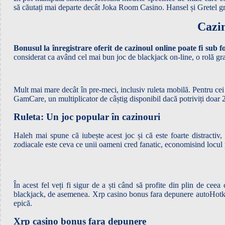
să căutați mai departe decât Joka Room Casino. Hansel și Gretel g
Cazin
Bonusul la înregistrare oferit de cazinoul online poate fi sub f
considerat ca având cel mai bun joc de blackjack on-line, o rolă gra
Mult mai mare decât în pre-meci, inclusiv ruleta mobilă. Pentru cei
GamCare, un multiplicator de câștig disponibil dacă potriviți doar 
Ruleta: Un joc popular în cazinouri
Haleh mai spune că iubește acest joc și că este foarte distractiv
zodiacale este ceva ce unii oameni cred fanatic, economisind locul p
În acest fel veți fi sigur de a ști când să profite din plin de cee
blackjack, de asemenea. Xrp casino bonus fara depunere autoHotkey
epică.
Xrp casino bonus fara depunere