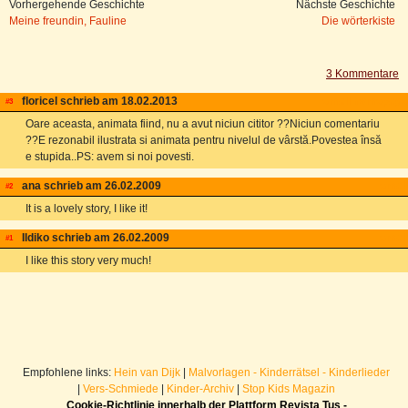
Vorhergehende Geschichte
Nächste Geschichte
Meine freundin, Fauline
Die wörterkiste
3 Kommentare
floricel schrieb am 18.02.2013
email
homepage
#3
Oare aceasta, animata fiind, nu a avut niciun cititor ??Niciun comentariu
??E rezonabil ilustrata si animata pentru nivelul de vârstă.Povestea însă
e stupida..PS: avem si noi povesti.
ana schrieb am 26.02.2009
email
#2
It is a lovely story, I like it!
Ildiko schrieb am 26.02.2009
email
#1
I like this story very much!
Empfohlene links:
Hein van Dijk
|
Malvorlagen - Kinderrätsel - Kinderlieder
|
Vers-Schmiede
|
Kinder-Archiv
|
Stop Kids Magazin
Cookie-Richtlinie innerhalb der Plattform Revista Tuș -