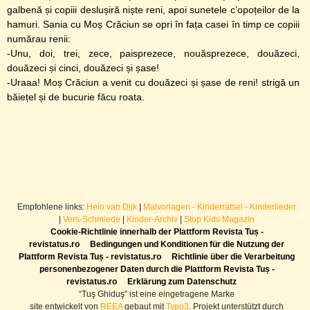
galbenă și copiii deslușiră niște reni, apoi sunetele c’opoțeilor de la
hamuri. Sania cu Moș Crăciun se opri în fața casei în timp ce copiii
numărau renii:
-Unu, doi, trei, zece, paisprezece, nouăsprezece, douăzeci,
douăzeci și cinci, douăzeci și șase!
-Uraaa! Moș Crăciun a venit cu douăzeci și șase de reni! strigă un
băiețel și de bucurie făcu roata.
Empfohlene links:
Hein van Dijk
|
Malvorlagen - Kinderrätsel - Kinderlieder
|
Vers-Schmiede
|
Kinder-Archiv
|
Stop Kids Magazin
Cookie-Richtlinie innerhalb der Plattform Revista Tuș -
revistatus.ro
Bedingungen und Konditionen für die Nutzung der
Plattform Revista Tuș - revistatus.ro
Richtlinie über die Verarbeitung
personenbezogener Daten durch die Plattform Revista Tuș -
revistatus.ro
Erklärung zum Datenschutz
“Tuş Ghiduş” ist eine eingetragene Marke
site entwickelt von
REEA
gebaut mit
Typo3
. Projekt unterstützt durch