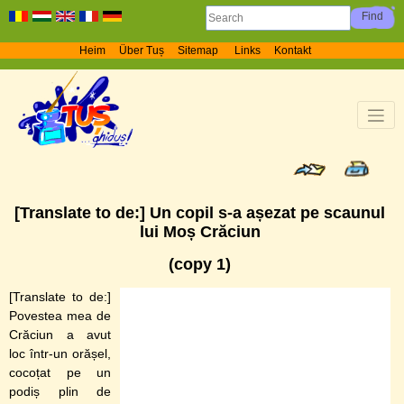
Heim
Über Tuș
Sitemap
Links
Kontakt
[Translate to de:] Un copil s-a așezat pe scaunul
lui Moș Crăciun
(copy 1)
[Translate to de:]
Povestea mea de
Crăciun a avut
loc într-un orășel,
cocoțat pe un
podiș plin de