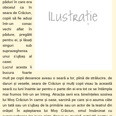
păduri în care era
obiceiul ca în
seara de Crăciun,
copiii să fie aduși
într-un conac
vechi aflat în
pădure, pregătit
pentru ei, și lăsați
singuri sub
supravegherea
unui s’ujbaș al
casei.
Lucrul acesta îi
bucura foarte
mult pe copii deoarece aveau o seară a lor, plină de strălucire, de
daruri și veselie, seara de Crăciun și mulți copii visau la această
seară cu luni înainte iar pentru o parte din ei era tot ce se întâmpla
mai frumos într-un an întreg. Atracția serii era bineînțeles sosirea
lui Moș Crăciun în carne și oase, sarcină pe care și-o asuma câte
un tată sau un s’ujbaș de la primărie sau un actor de la teatrul din
orășel. În așteptarea lui Moș Crăciun, omul însărcinat cu