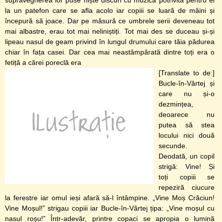
supravegherea lor puse niște discuri cu muzică potrivită pentru ei
la un patefon care se afla acolo iar copiii se luară de mâini și
începură să joace. Dar pe măsură ce umbrele serii deveneau tot
mai albastre, erau tot mai neliniștiți. Tot mai des se duceau și-și
lipeau nasul de geam privind în lungul drumului care tăia pădurea
chiar în fața casei. Dar cea mai neastâmpărată dintre toți era o
fetiță a cărei poreclă era
[Translate to de:]
Bucle-în-Vârtej și
care nu și-o
dezmințea,
deoarece nu
putea să stea
locului nici două
secunde.
Deodată, un copil
strigă: Vine! Și
toți copiii se
repeziră ciucure
la ferestre iar omul ieși afară să-l întâmpine. „Vine Moș Crăciun!
Vine Moșul!” strigau copiii iar Bucle-în-Vârtej țipa: „Vine moșul cu
nasul roșu!” Într-adevăr, printre copaci se apropia o lumină