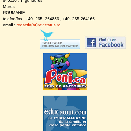
540110 , Tirgu Mures
Mures
ROUMANIE
telefon/fax : +40- 265- 264856 , +40- 265-264166
email :
redactia(at)revistatus.ro