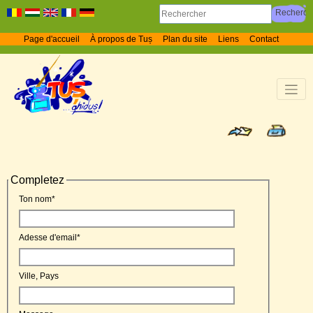
Page d'accueil
À propos de Tuș
Plan du site
Liens
Contact
Completez
Ton nom
*
Adesse d'email
*
Ville, Pays