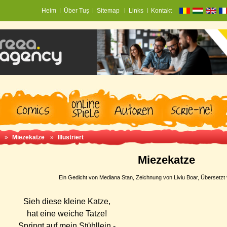
Heim
Über Tuș
Sitemap
Links
Kontakt
»
Miezekatze
»
Illustriert
Miezekatze
Ein Gedicht von Mediana Stan, Zeichnung von Liviu Boar, Übersetzt v
Sieh diese kleine Katze,
hat eine weiche Tatze!
Springt auf mein Stühllein -