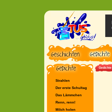
Gedichte
Strahlen
Der erste Schultag
Das Lämmchen
Renn, renn!
Milch holen