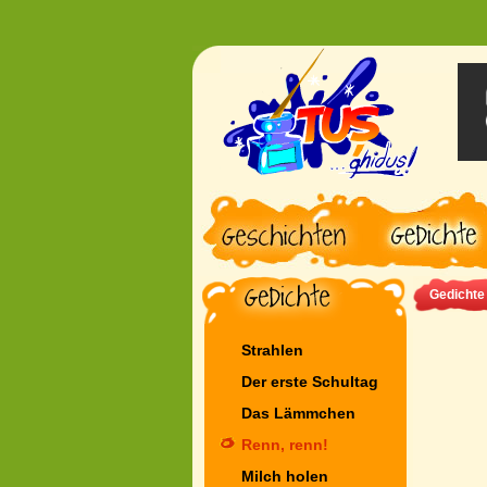
Gedichte
Strahlen
Der erste Schultag
Das Lämmchen
Renn, renn!
Milch holen