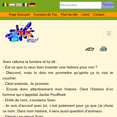
Page d'accueil
À propos de Tuș
Plan du site
Liens
Contact
Sven ralluma la lumière et lui dit :
- Est-ce que tu veux bien inventer une histoire pour moi ?
- Dlaccord, mais tu dois me promettre qu’après ça tu iras te
coucher.
- Clest entendu. Je promets.
- Ecoute donc attentivement mon histoire. Clest l’histoire d’un
homme qui s’appelait Jackie Pouffinek
- Drôle de nom, s’exclama Sven.
- Je suis d’accord avec toi, c’est justement pour ça que j’ai choisi
ce nom. Dans mon histoire, il sera aussi question d’animaux.
- Génial ! se réjouit Sven.