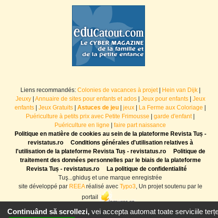
Liens recommandés:
Colonies de vacances à projet
|
Hein van Dijk
|
Jeuxy
|
Annuaire de sites pour enfants et ados
|
Jeux pour enfants
|
Jeux
enfants
|
Jeux Gratuits
|
Astuces de jeu
|
jeux
|
La Ferme aux Coloriage
|
Puériculture à petits prix avec Petite Frimousse
|
garde d'enfant
|
Puériculture en ligne
|
faire part naissance
Politique en matière de cookies au sein de la plateforme Revista Tuș -
revistatus.ro
Conditions générales d'utilisation relatives à
l'utilisation de la plateforme Revista Tuș - revistatus.ro
Politique de
traitement des données personnelles par le biais de la plateforme
Revista Tuș - revistatus.ro
La politique de confidentialité
Tuş...ghiduş et une marque enregistrée
site développé par
REEA
réalisé avec
Typo3
, Un projet soutenu par le
portail
Continuând să scrollezi,
vei accepta automat toate serviciile terțe