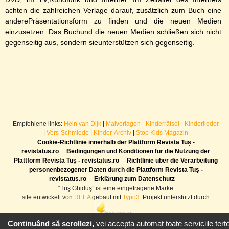
achten die zahlreichen Verlage darauf, zusätzlich zum Buch eine
anderePräsentationsform zu finden und die neuen Medien
einzusetzen. Das Buchund die neuen Medien schließen sich nicht
gegenseitig aus, sondern sieunterstützen sich gegenseitig.
Empfohlene links:
Hein van Dijk
|
Malvorlagen - Kinderrätsel - Kinderlieder
|
Vers-Schmiede
|
Kinder-Archiv
|
Stop Kids Magazin
Cookie-Richtlinie innerhalb der Plattform Revista Tuș -
revistatus.ro
Bedingungen und Konditionen für die Nutzung der
Plattform Revista Tuș - revistatus.ro
Richtlinie über die Verarbeitung
personenbezogener Daten durch die Plattform Revista Tuș -
revistatus.ro
Erklärung zum Datenschutz
“Tuş Ghiduş” ist eine eingetragene Marke
site entwickelt von
REEA
gebaut mit
Typo3
. Projekt unterstützt durch
Continuând să scrollezi,
vei accepta automat toate serviciile terțe