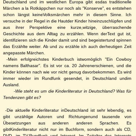
Deutschland und im westlichen Europa gibt esdas traditionelle
Märchen a la Rotkäppchen nur noch als "Konserve", es entstehen
schon längst keineVolksmärchen mehr in diesem Sinne. Ich
versuche in der Regel in die Hautder Kinder hineinzuschlüpfen und
aus ihrer Perspektive eine kurze,witzige, überraschende
Geschichte aus dem Alltag zu erzählen. Wenn derText gut ist,
identifizieren sich die Kinder damit und sind begeistertund spinnen
das Erzählte weiter. Ab und zu erzähle ich auch derheutigen Zeit
angepasste Märchen.
-Mein erfolgreichstes Kinderbuch istwomöglich "Ein Cowboy
namens Balthasar". Es ist vor ca. 20 Jahrenerschienen, und die
Kinder können nach wie vor nicht genug davorbekommen. Es wird
immer wieder im Rundfunk gesendet, in Deutschland undim
Ausland.
-Wie steht es um die Kinderliteratur in Deutschland? Was für
Tendenzen gibt es?
-Die aktuelle Kinderliteratur inDeutschland ist sehr lebendig, es
gibt unzählige Autoren und Richtungenund tausende von
Übesetzungen aus anderen anderen Sprachen. Es
gibtKinderliteratur nicht nur im Buchform, sondern auch als CD,
DVD, im TV,Rundfunk und Internet. Im Zeitalter des Internets