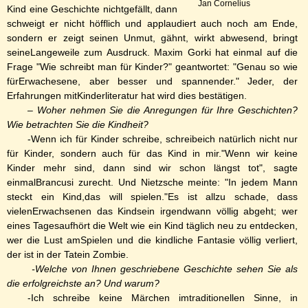
Jan Cornelius
Kind eine Geschichte nichtgefällt, dann
schweigt er nicht höfflich und applaudiert auch noch am Ende,
sondern er zeigt seinen Unmut, gähnt, wirkt abwesend, bringt
seineLangeweile zum Ausdruck. Maxim Gorki hat einmal auf die
Frage "Wie schreibt man für Kinder?" geantwortet: "Genau so wie
fürErwachesene, aber besser und spannender." Jeder, der
Erfahrungen mitKinderliteratur hat wird dies bestätigen.
– Woher nehmen Sie die Anregungen für Ihre Geschichten?
Wie betrachten Sie die Kindheit?
-Wenn ich für Kinder schreibe, schreibeich natürlich nicht nur
für Kinder, sondern auch für das Kind in mir."Wenn wir keine
Kinder mehr sind, dann sind wir schon längst tot", sagte
einmalBrancusi zurecht. Und Nietzsche meinte: "In jedem Mann
steckt ein Kind,das will spielen."Es ist allzu schade, dass
vielenErwachsenen das Kindsein irgendwann völlig abgeht; wer
eines Tagesaufhört die Welt wie ein Kind täglich neu zu entdecken,
wer die Lust amSpielen und die kindliche Fantasie völlig verliert,
der ist in der Tatein Zombie.
-Welche von Ihnen geschriebene Geschichte sehen Sie als
die erfolgreichste an? Und warum?
-Ich schreibe keine Märchen imtraditionellen Sinne, in