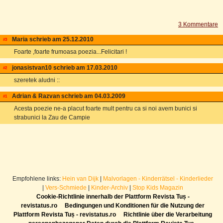
3 Kommentare
Maria schrieb am 25.12.2010
email
#3
Foarte ,foarte frumoasa poezia...Felicitari !
jonasistvan10 schrieb am 17.03.2010
email
#2
szeretek aludni ::
Adrian & Razvan schrieb am 04.03.2009
email
#1
Acesta poezie ne-a placut foarte mult pentru ca si noi avem bunici si
strabunici la Zau de Campie
Empfohlene links:
Hein van Dijk
|
Malvorlagen - Kinderrätsel - Kinderlieder
|
Vers-Schmiede
|
Kinder-Archiv
|
Stop Kids Magazin
Cookie-Richtlinie innerhalb der Plattform Revista Tuș -
revistatus.ro
Bedingungen und Konditionen für die Nutzung der
Plattform Revista Tuș - revistatus.ro
Richtlinie über die Verarbeitung