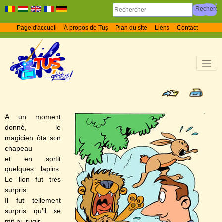
Page d'accueil
À propos de Tuș
Plan du site
Liens
Contact
A un moment
donné, le
magicien ôta son
chapeau
et en sortit
quelques lapins.
Le lion fut très
surpris.
Il fut tellement
surpris qu’il se
mit ni rugir.