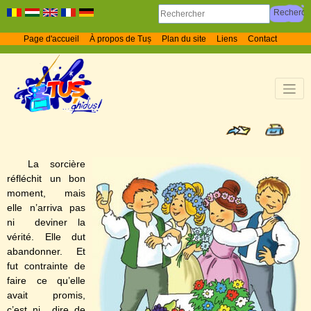
Page d'accueil
À propos de Tuș
Plan du site
Liens
Contact
La sorcière
réfléchit un bon
moment, mais
elle n’arriva pas
ni deviner la
vérité. Elle dut
abandonner. Et
fut contrainte de
faire ce qu’elle
avait promis,
c’est ni dire de