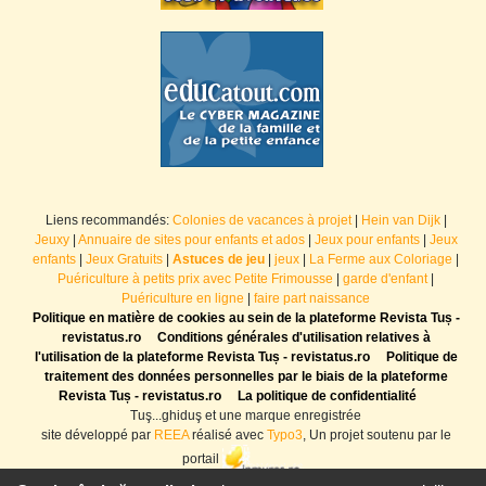
Liens recommandés:
Colonies de vacances à projet
|
Hein van Dijk
|
Jeuxy
|
Annuaire de sites pour enfants et ados
|
Jeux pour enfants
|
Jeux
enfants
|
Jeux Gratuits
|
Astuces de jeu
|
jeux
|
La Ferme aux Coloriage
|
Puériculture à petits prix avec Petite Frimousse
|
garde d'enfant
|
Puériculture en ligne
|
faire part naissance
Politique en matière de cookies au sein de la plateforme Revista Tuș -
revistatus.ro
Conditions générales d'utilisation relatives à
l'utilisation de la plateforme Revista Tuș - revistatus.ro
Politique de
traitement des données personnelles par le biais de la plateforme
Revista Tuș - revistatus.ro
La politique de confidentialité
Tuş...ghiduş et une marque enregistrée
site développé par
REEA
réalisé avec
Typo3
, Un projet soutenu par le
portail