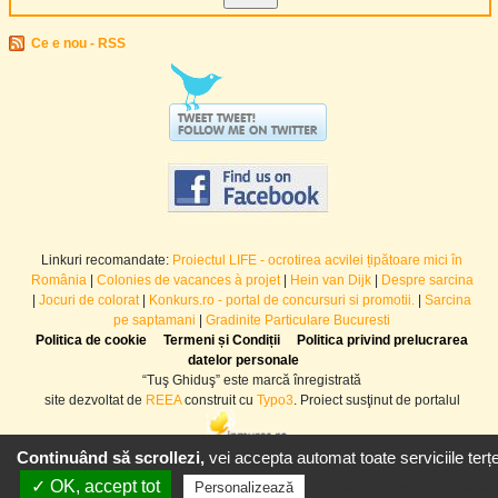
Ce e nou - RSS
Linkuri recomandate:
Proiectul LIFE - ocrotirea acvilei țipătoare mici în
România
|
Colonies de vacances à projet
|
Hein van Dijk
|
Despre sarcina
|
Jocuri de colorat
|
Konkurs.ro - portal de concursuri si promotii.
|
Sarcina
pe saptamani
|
Gradinite Particulare Bucuresti
Politica de cookie
Termeni și Condiții
Politica privind prelucrarea
datelor personale
“Tuş Ghiduş” este marcă înregistrată
site dezvoltat de
REEA
construit cu
Typo3
. Proiect susţinut de portalul
Continuând să scrollezi,
vei accepta automat toate serviciile terțe
✓ OK, accept tot
Politică de confidențialitat
Personalizează