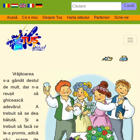
Acasă
Ce e nou
Despre Tuș
Harta siteului
Parteneri
Scrie-ne
Vrăjitoarea
s-a gândit destul
de mult, dar n-a
reușit să
ghicească
adevărul. A
trebuit să se dea
bătută. Și a
trebuit să facă ce
le-a promis, adică
să-i scape de