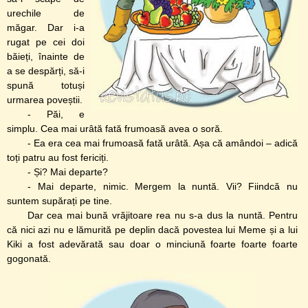
urechile de
măgar. Dar i-a
rugat pe cei doi
băieți, înainte de
a se despărți, să-i
spună totuși
urmarea poveștii.
- Păi, e
simplu. Cea mai urâtă fată frumoasă avea o soră.
- Ea era cea mai frumoasă fată urâtă. Așa că amândoi – adică
toți patru au fost fericiți.
- Și? Mai departe?
- Mai departe, nimic. Mergem la nuntă. Vii? Fiindcă nu
suntem supărați pe tine.
Dar cea mai bună vrăjitoare rea nu s-a dus la nuntă. Pentru
că nici azi nu e lămurită pe deplin dacă povestea lui Meme și a lui
Kiki a fost adevărată sau doar o minciună foarte foarte foarte
gogonată.