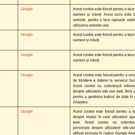
Google
Acest cookie este folosit pentru a face 
oameni și roboți. Acest lucru este 
website, pentru a face rapoarte valid
utilizarea website-ului.
Google
Acest cookie este folosit pentru a face 
oameni și roboți.
Google
Acest cookie este folosit pentru a face 
oameni și roboți.
Google
Acest cookie este folosit pentru a con
de trimitere a datelor la serverul Go
Acest cookie nu colectează informa
despre utilizatorii site-ului web, fiind u
pentru a gestiona traficul de date în
Analytics.
Google
Acest cookie este folosit pentru a st
despre modul în care utilizatorii aj
web. Acest cookie nu colecteaz
personale despre utilizatorii site-ul
utilizat exclusiv în cadrul Google Ana