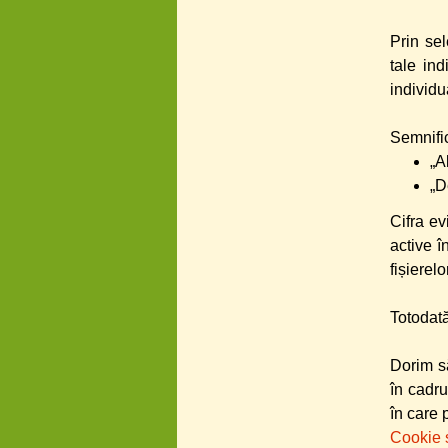
Prin sel
tale in
individu
Semnific
„A
„D
Cifra ev
active î
fișierel
Totodată
Dorim să
în cadru
în care 
Cookie s