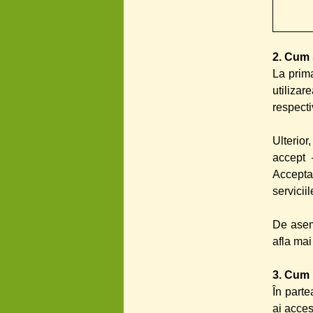
2. Cum 
La prima
utilizar
respecti
Ulterior
accept 
Acceptar
servicii
De aseme
afla mai
3. Cum 
În parte
ai acces