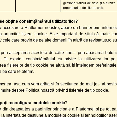
gestiona traficul de date și a furniza i
proprietarilor de site-uri web.
se obține consimțământul utilizatorilor?
 accesare a Platformei noastre, apare un banner prin intermediu
ea anumitor fișiere cookie. Este important de știut că toate co
v cele care provin de pe alte domenii în afară de revistatus.ro su
, prin acceptarea acestora de către tine – prin apăsarea butonu
– îți exprimi consimțământul cu privire la utilizarea lor pe
ea fișierelor de tip cookie ne ajută să îți înțelegem preferințel
le pe care le oferim.
nea, așa cum vom arăta și în secțiunea de mai jos, ai posibil
 multe despre Politica noastră privind fișierele de tip cookie.
poți reconfigura modulele cookie?
a din dreapta jos a paginilor principale a Platformei și pe tot pa
 la interfața de gestiune a modulelor cookie și tehnologiilor as