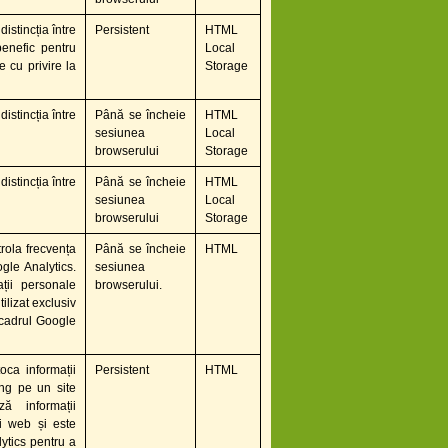
distincția între
Persistent
HTML
benefic pentru
Local
e cu privire la
Storage
distincția între
Până se încheie
HTML
sesiunea
Local
browserului
Storage
distincția între
Până se încheie
HTML
sesiunea
Local
browserului
Storage
trola frecvența
Până se încheie
HTML
ogle Analytics.
sesiunea
ții personale
browserului.
tilizat exclusiv
 cadrul Google
oca informații
Persistent
HTML
ung pe un site
ă informații
ui web și este
lytics pentru a