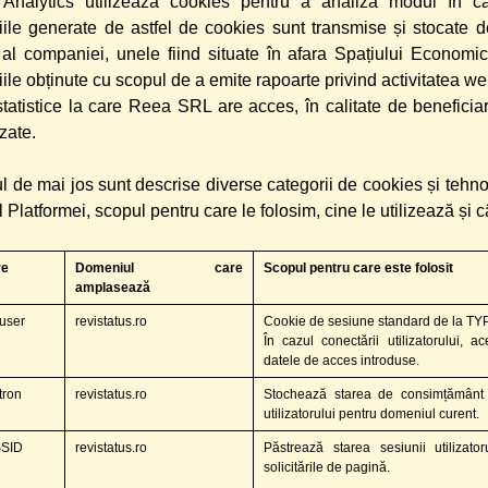
Analytics utilizează cookies pentru a analiza modul în car
țiile generate de astfel de cookies sunt transmise și stocate 
 al companiei, unele fiind situate în afara Spațiului Econom
iile obținute cu scopul de a emite rapoarte privind activitatea we
tatistice la care Reea SRL are acces, în calitate de beneficiar
zate.
ul de mai jos sunt descrise diverse categorii de cookies și tehno
l Platformei, scopul pentru care le folosim, cine le utilizează și c
re
Domeniul care
Scopul pentru care este folosit
amplasează
user
revistatus.ro
Cookie de sesiune standard de la TY
În cazul conectării utilizatorului, a
datele de acces introduse.
tron
revistatus.ro
Stochează starea de consimțământ 
utilizatorului pentru domeniul curent.
SID
revistatus.ro
Păstrează starea sesiunii utilizato
solicitările de pagină.