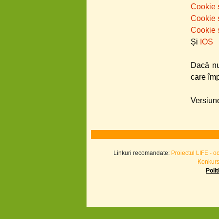
Cookie s
Cookie 
Cookie s
Și
IOS
Dacă nu
care îm
Versiune
Linkuri recomandate:
Proiectul LIFE - o
Konkurs.
Poli