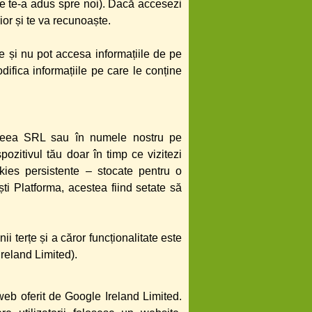
are te-a adus spre noi). Dacă accesezi
rior și te va recunoaște.
e și nu pot accesa informațiile de pe
difica informațiile pe care le conține
e Reea SRL sau în numele nostru pe
ozitivul tău doar în timp ce vizitezi
okies persistente – stocate pentru o
ti Platforma, acestea fiind setate să
i terțe și a căror funcționalitate este
reland Limited).
web oferit de Google Ireland Limited.