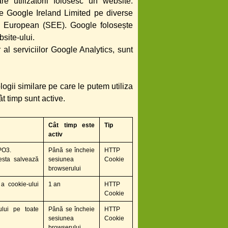
e utilizatorii folosesc un website.
de Google Ireland Limited pe diverse
ic European (SEE). Google folosește
bsite-ului.
 al serviciilor Google Analytics, sunt
logii similare pe care le putem utiliza
ât timp sunt active.
Cât timp este
Tip
activ
PO3.
Până se încheie
HTTP
cesta salvează
sesiunea
Cookie
browserului
a cookie-ului
1 an
HTTP
Cookie
rului pe toate
Până se încheie
HTTP
sesiunea
Cookie
browserului