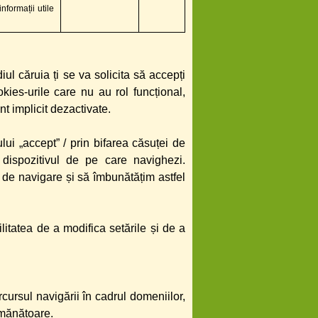
nformații utile
l căruia ți se va solicita să accepți
okies-urile care nu au rol funcțional,
nt implicit dezactivate.
lui „accept” / prin bifarea căsuței de
 dispozitivul de pe care navighezi.
e de navigare și să îmbunătățim astfel
itatea de a modifica setările și de a
rcursul navigării în cadrul domeniilor,
emănătoare.