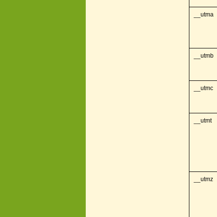
__utma
__utmb
__utmc
__utmt
__utmz