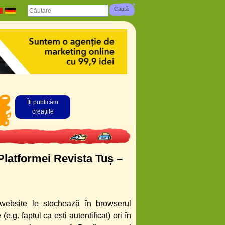
Îți publicăm
creațiile
 Platformei Revista Tuș –
website le stochează în browserul
(e.g. faptul ca ești autentificat) ori în