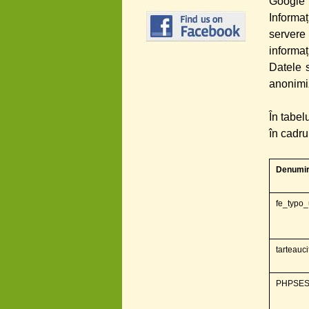
Google 
Informa
servere
informaț
Datele s
anonimi
În tabel
în cadru
Denumi
fe_typo_
tarteauci
PHPSES