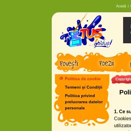
Acasă
Politica de cookie
Copyrigh
Termeni și Condiții
Poli
Politica privind
prelucrarea datelor
personale
1. Ce su
Cookies
utilizat