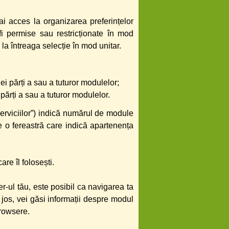
 ai acces la organizarea preferințelor
fi permise sau restricționate în mod
i la întreaga selecție în mod unitar.
 părți a sau a tuturor modulelor;
ărți a sau a tuturor modulelor.
erviciilor”) indică numărul de module
e o fereastră care indică apartenența
re îl folosești.
r-ul tău, este posibil ca navigarea ta
 jos, vei găsi informații despre modul
browsere.