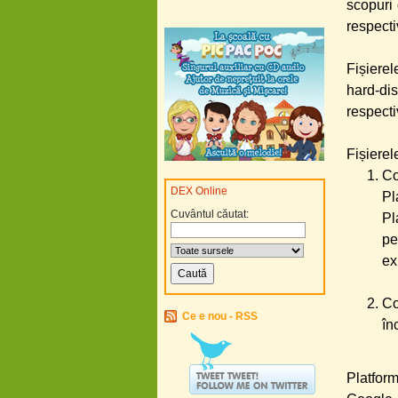
scopuri 
respecti
Fișierel
hard-dis
respecti
Fișierel
Co
DEX Online
Pl
Cuvântul căutat:
Pl
pe
ex
Co
Ce e nou - RSS
în
Platform