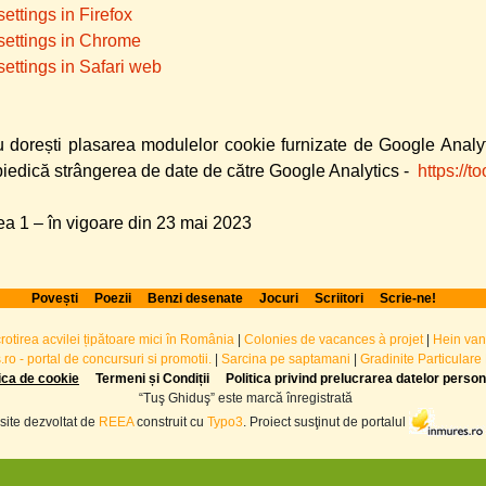
ettings in Firefox
settings in Chrome
ettings in Safari web
 dorești plasarea modulelor cookie furnizate de Google Analyti
piedică strângerea de date de către Google Analytics -
https://
a 1 – în vigoare din 23 mai 2023
Povești
Poezii
Benzi desenate
Jocuri
Scriitori
Scrie-ne!
crotirea acvilei țipătoare mici în România
|
Colonies de vacances à projet
|
Hein van
ro - portal de concursuri si promotii.
|
Sarcina pe saptamani
|
Gradinite Particulare
tica de cookie
Termeni și Condiții
Politica privind prelucrarea datelor perso
“Tuş Ghiduş” este marcă înregistrată
site dezvoltat de
REEA
construit cu
Typo3
. Proiect susţinut de portalul