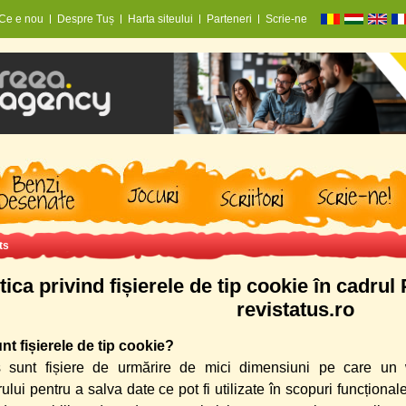
Ce e nou
Despre Tuș
Harta siteului
Parteneri
Scrie-ne
ts
tica privind fișierele de tip cookie în cadrul
revistatus.ro
nt fișierele de tip cookie?
 sunt fișiere de urmărire de mici dimensiuni pe care un 
orului pentru a salva date ce pot fi utilizate în scopuri funcționale 