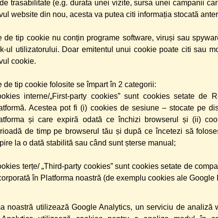
de trasabilitate (e.g. durata unei vizite, sursa unei campanii c
vul website din nou, acesta va putea citi informația stocată ante
e de tip cookie nu conțin programe software, viruși sau spywar
k-ul utilizatorului. Doar emitentul unui cookie poate citi sau mo
vul cookie.
e de tip cookie folosite se împart în 2 categorii:
okies interne/„First-party cookies” sunt cookies setate d
atformă. Acestea pot fi (i) cookies de sesiune – stocate pe disp
atforma și care expiră odată ce închizi browserul și (ii) co
rioadă de timp pe browserul tău și după ce încetezi să foloseș
pire la o dată stabilită sau când sunt șterse manual;
okies terțe/ „Third-party cookies” sunt cookies setate de compani
corporată în Platforma noastră (de exemplu cookies ale Google I
a noastră utilizează Google Analytics, un serviciu de analiză 