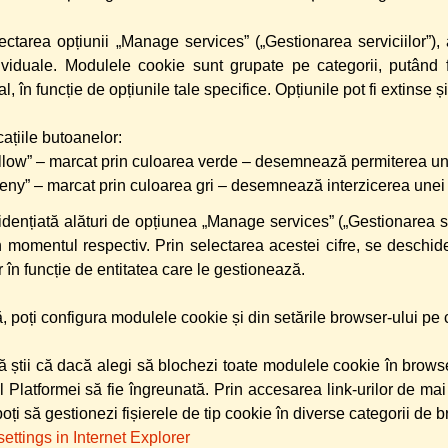
ectarea opțiunii „Manage services” („Gestionarea serviciilor”),
dividuale. Modulele cookie sunt grupate pe categorii, putând 
al, în funcție de opțiunile tale specifice. Opțiunile pot fi extinse ș
ațiile butoanelor:
llow” – marcat prin culoarea verde – desemnează permiterea unei
eny” – marcat prin culoarea gri – desemnează interzicerea unei p
idențiată alături de opțiunea „Manage services” („Gestionarea s
n momentul respectiv. Prin selectarea acestei cifre, se deschid
or în funcție de entitatea care le gestionează.
, poți configura modulele cookie și din setările browser-ului pe ca
 știi că dacă alegi să blochezi toate modulele cookie în browse
l Platformei să fie îngreunată. Prin accesarea link-urilor de mai
poți să gestionezi fișierele de tip cookie în diverse categorii de 
ettings in Internet Explorer