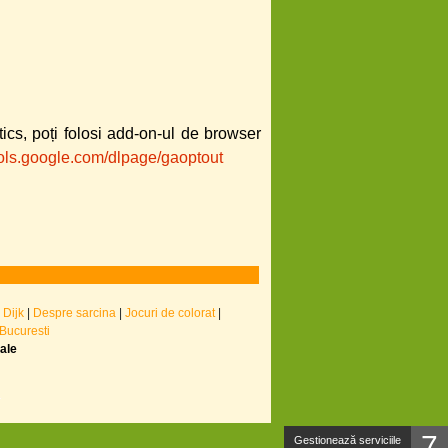
cs, poți folosi add-on-ul de browser
tools.google.com/dlpage/gaoptout
 Dijk
|
Despre sarcina
|
Jocuri de colorat
|
 Bucuresti
nale
7
Gestionează serviciile