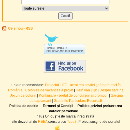
Ce e nou - RSS
Linkuri recomandate:
Proiectul LIFE - ocrotirea acvilei țipătoare mici în
România
|
Colonies de vacances à projet
|
Hein van Dijk
|
Despre sarcina
|
Jocuri de colorat
|
Konkurs.ro - portal de concursuri si promotii.
|
Sarcina
pe saptamani
|
Gradinite Particulare Bucuresti
Politica de cookie
Termeni și Condiții
Politica privind prelucrarea
datelor personale
“Tuş Ghiduş” este marcă înregistrată
site dezvoltat de
REEA
construit cu
Typo3
. Proiect susţinut de portalul