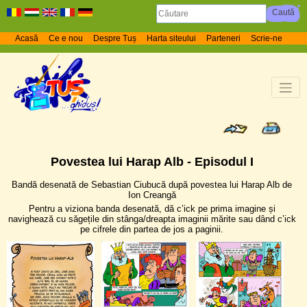
Acasă
Ce e nou
Despre Tuș
Harta siteului
Parteneri
Scrie-ne
Povestea lui Harap Alb - Episodul I
Bandă desenată de Sebastian Ciubucă după povestea lui Harap Alb de
Ion Creangă
Pentru a viziona banda desenată, dă c’ick pe prima imagine și
navighează cu săgețile din stânga/dreapta imaginii mărite sau dând c’ick
pe cifrele din partea de jos a paginii.