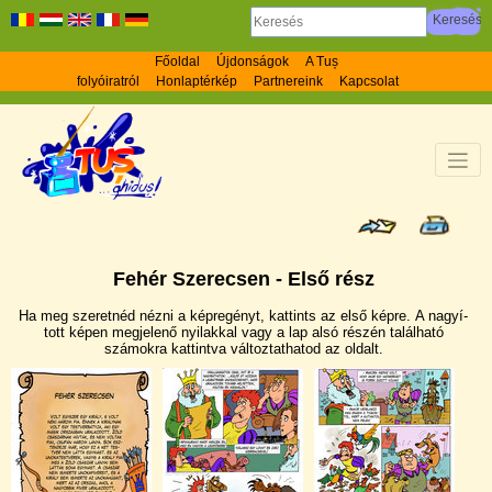
Főoldal
Újdonságok
A Tuș
folyóiratról
Honlaptérkép
Partnereink
Kapcsolat
Fehér Szerecsen - Első rész
Ha meg szeretnéd nézni a képregényt, kattints az első képre. A nagyí­
tott képen megjelenő nyilakkal vagy a lap alsó részén található
számokra kattintva változtathatod az oldalt.