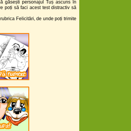
să găsești personajul Tuș ascuns în
 poți să faci acest test distractiv să
ubrica Felicitări, de unde poți trimite