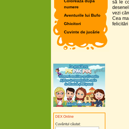
Colorează după
să le c
numere
desenele
vezi căr
Aventurile lui Bufo
Cea mai 
Ghicitori
felicită
Cuvinte de jucărie
DEX Online
Cuvântul căutat: