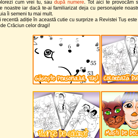
olorezi cum vrei tu, sau
după numere
. Tot aici te provocăm 
 noastre iar dacă te-ai familiarizat deja cu personajele noastre
uia îi semeni tu mai mult.
recentă adiție în această cutie cu surprize a Revistei Tuș este r
ri de Crăciun celor dragi!