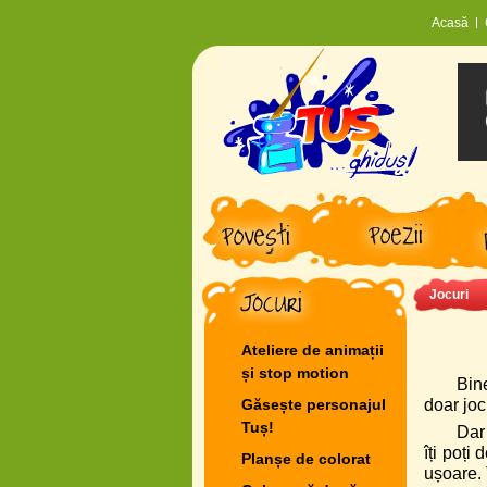
Acasă
Jocuri
Ateliere de animații
și stop motion
Bin
Găsește personajul
doar jocu
Tuș!
Dar 
îți poți
Planșe de colorat
ușoare. 