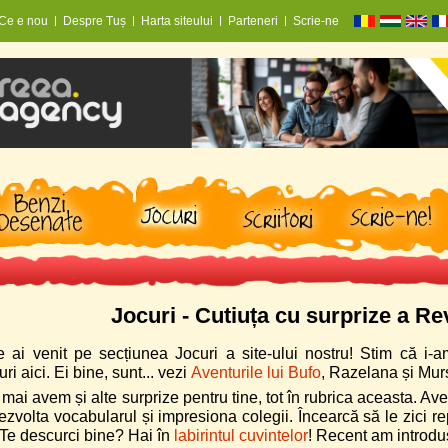
Ce e nou
Despre Tuș
Harta siteului
Parteneri
Scrie-ne
Jocuri - Cutiuța cu surprize a Re
e ai venit pe secțiunea Jocuri a site-ului nostru! Stim că i-am 
ri aici. Ei bine, sunt... vezi
Aventurile lui Bufo
, Razelana și Mur
mai avem și alte surprize pentru tine, tot în rubrica aceasta. A
 dezvolta vocabularul și impresiona colegii. Încearcă să le zici 
Te descurci bine? Hai în
labirintul cuvintelor
! Recent am introdu