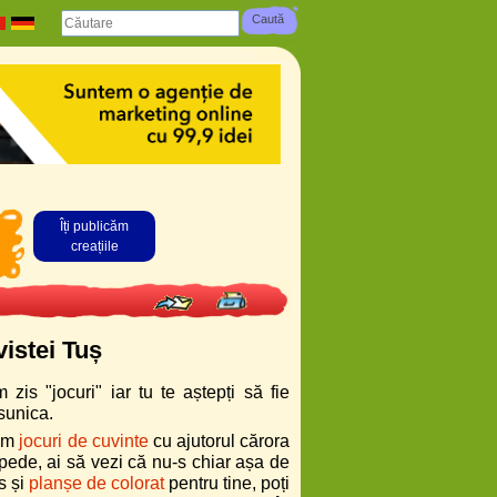
Îți publicăm
creațiile
vistei Tuș
zis "jocuri" iar tu te aștepți să fie
sunica.
vem
jocuri de cuvinte
cu ajutorul cărora
repede, ai să vezi că nu-s chiar așa de
s și
planșe de colorat
pentru tine, poți