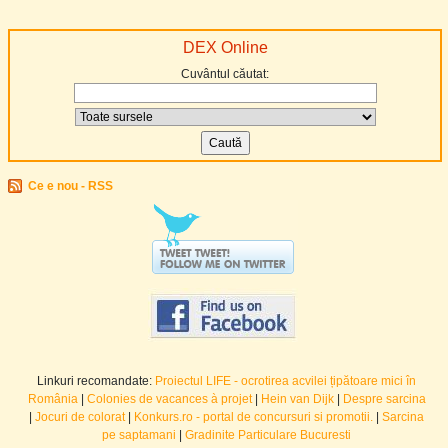
DEX Online
Cuvântul căutat:
Ce e nou - RSS
Linkuri recomandate:
Proiectul LIFE - ocrotirea acvilei țipătoare mici în
România
|
Colonies de vacances à projet
|
Hein van Dijk
|
Despre sarcina
|
Jocuri de colorat
|
Konkurs.ro - portal de concursuri si promotii.
|
Sarcina
pe saptamani
|
Gradinite Particulare Bucuresti