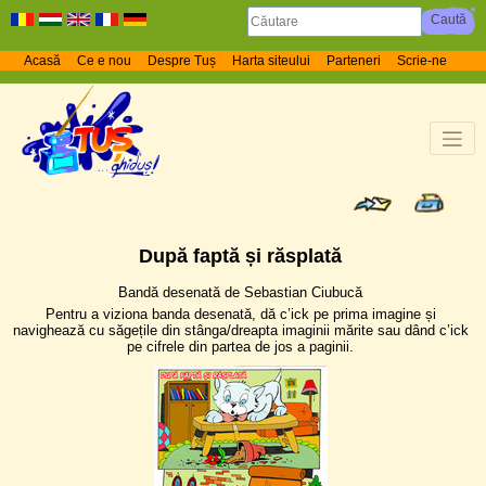
Acasă
Ce e nou
Despre Tuș
Harta siteului
Parteneri
Scrie-ne
După faptă și răsplată
Bandă desenată de Sebastian Ciubucă
Pentru a viziona banda desenată, dă c’ick pe prima imagine și
navighează cu săgețile din stânga/dreapta imaginii mărite sau dând c’ick
pe cifrele din partea de jos a paginii.