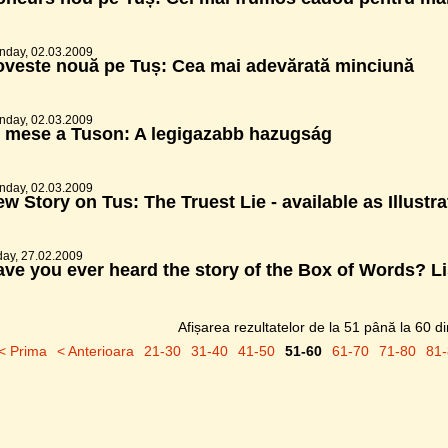
nday, 02.03.2009
oveste nouă pe Tuș: Cea mai adevărată minciună
nday, 02.03.2009
j mese a Tuson: A legigazabb hazugság
nday, 02.03.2009
w Story on Tus: The Truest Lie - available as Illustr
day, 27.02.2009
ve you ever heard the story of the Box of Words? Li
Afișarea rezultatelor de la
51 până la 60 d
< Prima
< Anterioara
21-30
31-40
41-50
51-60
61-70
71-80
81