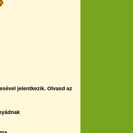
ével jelentkezik. Olvasd az
anyádnak
ama.