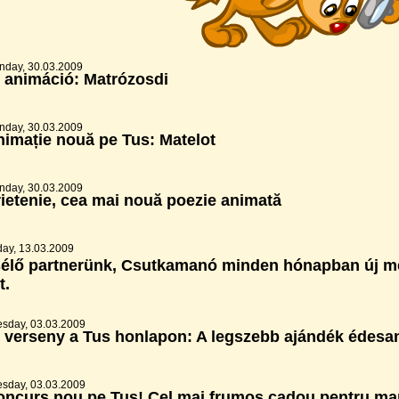
nday, 30.03.2009
 animáció: Matrózosdi
nday, 30.03.2009
imație nouă pe Tus: Matelot
nday, 30.03.2009
ietenie, cea mai nouă poezie animată
day, 13.03.2009
élő partnerünk, Csutkamanó minden hónapban új mes
t.
sday, 03.03.2009
j verseny a Tus honlapon: A legszebb ajándék édes
sday, 03.03.2009
oncurs nou pe Tuș! Cel mai frumos cadou pentru m