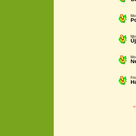
Mo
P
Mo
Ú
Mo
Ne
Fri
Ha
<