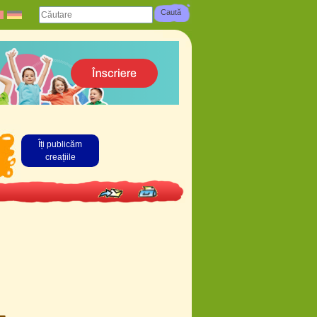
Îți publicăm
creațiile