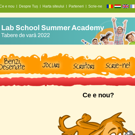
Ce e nou
Despre Tuș
Harta siteului
Parteneri
Scrie-ne
Ce e nou?