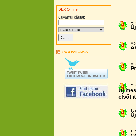
DEX Online
Cuvântul căutat:
Mo
Új
Mo
An
Ce e nou - RSS
Mo
Pr
Fri
Új mes
elsőt it
Tue
Ú
Tue
C