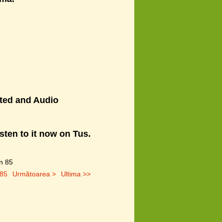
ated and Audio
sten to it now on Tus.
in
85
-85
Următoarea >
Ultima >>