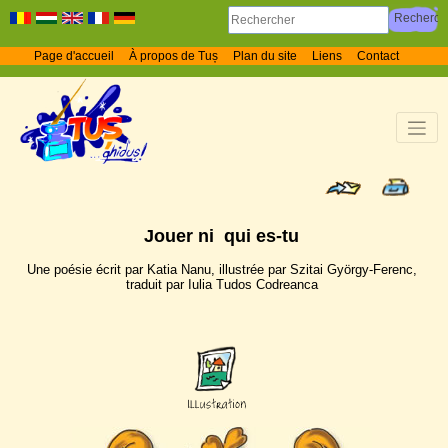
Page d'accueil
À propos de Tuș
Plan du site
Liens
Contact
Jouer ni qui es-tu
Une poésie écrit par Katia Nanu, illustrée par Szitai György-Ferenc,
traduit par Iulia Tudos Codreanca