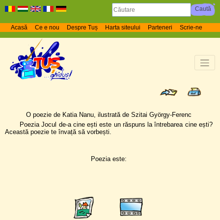
Acasă
Ce e nou
Despre Tuș
Harta siteului
Parteneri
Scrie-ne
O poezie de Katia Nanu, ilustrată de Szitai György-Ferenc
Poezia Jocul de-a cine ești este un răspuns la întrebarea cine ești?
Această poezie te învață să vorbești.
Poezia este: