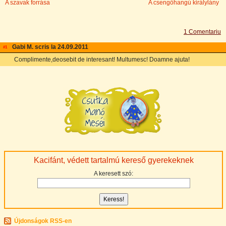
A szavak forrása
A csengőhangú királylány
1 Comentariu
Gabi M. scris la 24.09.2011
email
#1
Complimente,deosebit de interesant! Multumesc! Doamne ajuta!
Kacifánt, védett tartalmú kereső gyerekeknek
A keresett szó:
Újdonságok RSS-en