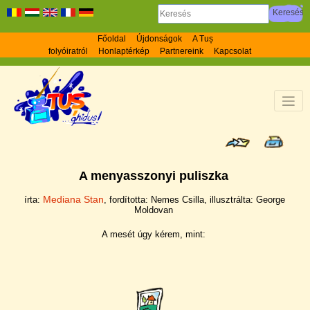
Főoldal
Újdonságok
A Tuș
folyóiratról
Honlaptérkép
Partnereink
Kapcsolat
A menyasszonyi puliszka
Mediana Stan
írta:
, fordí­totta: Nemes Csilla, illusztrálta: George
Moldovan
A mesét úgy kérem, mint: