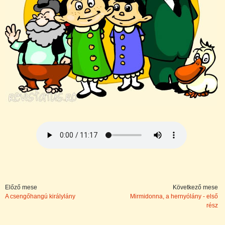
Előző mese
Következő mese
A csengőhangú királylány
Mirmidonna, a hernyólány - első
rész