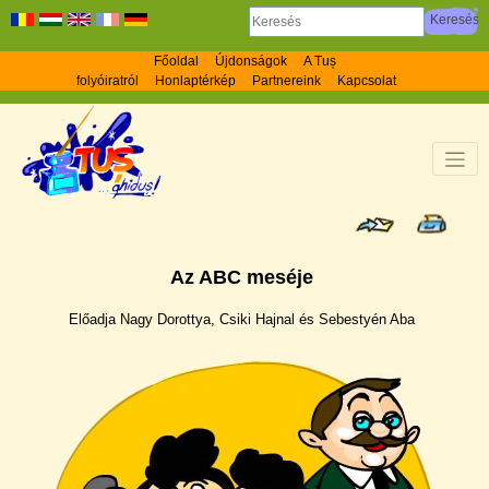
Főoldal
Újdonságok
A Tuș
folyóiratról
Honlaptérkép
Partnereink
Kapcsolat
Az ABC meséje
Előadja Nagy Dorottya, Csiki Hajnal és Sebestyén Aba