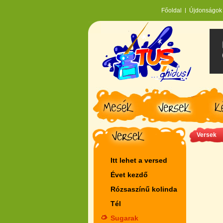
Főoldal
Újdonságok
Versek
Itt lehet a versed
Évet kezdő
Rózsaszí­nű kolinda
Tél
Sugarak