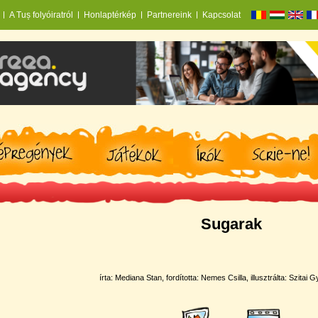
A Tuș folyóiratról
Honlaptérkép
Partnereink
Kapcsolat
Sugarak
írta: Mediana Stan, fordí­totta: Nemes Csilla, illusztrálta: Szitai