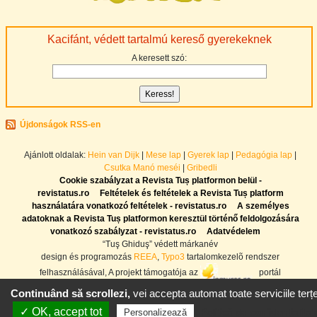
Kacifánt, védett tartalmú kereső gyerekeknek
A keresett szó:
Újdonságok RSS-en
Ajánlott oldalak:
Hein van Dijk
|
Mese lap
|
Gyerek lap
|
Pedagógia lap
|
Csutka Manó meséi
|
Gribedli
Cookie szabályzat a Revista Tuș platformon belül -
revistatus.ro
Feltételek és feltételek a Revista Tuș platform
használatára vonatkozó feltételek - revistatus.ro
A személyes
adatoknak a Revista Tuș platformon keresztül történő feldolgozására
vonatkozó szabályzat - revistatus.ro
Adatvédelem
“Tuş Ghiduş” védett márkanév
design és programozás
REEA
,
Typo3
tartalomkezelõ rendszer
felhasználásával, A projekt támogatója az
portál
Continuând să scrollezi,
vei accepta automat toate serviciile terțe
✓ OK, accept tot
Politică de confidențialitat
Personalizează