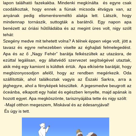
lapon található fazekakba. Mindenki megkí­nálta és egyre csak
csodálkoztak, hogy ennek a fiúnak micsoda étvágya van, az
anyának pedig elismerésreméltó alakja lett. Látszik, hogy
mindennap tornászik, suttogták a barátnői. Egy napon apa
benézett az óriási hűtőládába és az megint üres volt, ni­gy szólt
tehát:
Szegény medve mit tehetett volna? A télnek éppen vége volt, jött a
tavasz és egyre nehezebben viselte az éghajlati felmelegedést.
Apa és az ő „Nagy Fehér” barátja felkészültek az utazásra, de
ezúttal legálisan, egy állatvédő szervezet segí­tségével utaztak,
akik még egy kamiont is küldtek értük. Apa elkí­sérte barátját, hogy
megbizonyosodjon afelől, hogy az rendben megérkezik. Oda
szállí­tották, ahol találkoztak vagyis az Északi Sarkra, arra a
jéghegyre, ahol a fényképek készültek. A jegesmedve beugrott az
óceánba, elkapott egy halat és egészben lenyelte, majd apának is
hozott egyet. Apa megköszönte, tarisznyájába tette és ni­gy szólt:
-Majd otthon megeszem, Miskával és az édesanyjával!
És úgy is tett.