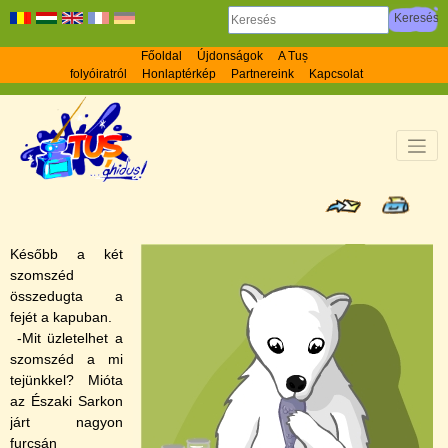
Főoldal
Újdonságok
A Tuș
folyóiratról
Honlaptérkép
Partnereink
Kapcsolat
Később a két
szomszéd
összedugta a
fejét a kapuban.
-Mit üzletelhet a
szomszéd a mi
tejünkkel? Mióta
az Északi Sarkon
járt nagyon
furcsán