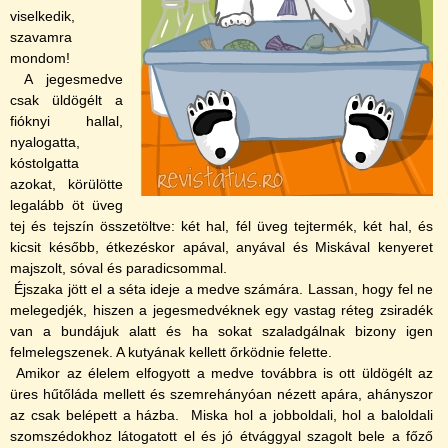
viselkedik,
szavamra
mondom!
A jegesmedve
csak üldögélt a
fióknyi hallal,
nyalogatta,
kóstolgatta
azokat, körülötte
legalább öt üveg
tej és tejszí­n összetöltve: két hal, fél üveg tejtermék, két hal, és
kicsit később, étkezéskor apával, anyával és Miskával kenyeret
majszolt, sóval és paradicsommal.
Éjszaka jött el a séta ideje a medve számára. Lassan, hogy fel ne
melegedjék, hiszen a jegesmedvéknek egy vastag réteg zsiradék
van a bundájuk alatt és ha sokat szaladgálnak bizony igen
felmelegszenek. A kutyának kellett őrködnie felette.
Amikor az élelem elfogyott a medve továbbra is ott üldögélt az
üres hűtőláda mellett és szemrehányóan nézett apára, ahányszor
az csak belépett a házba. Miska hol a jobboldali, hol a baloldali
szomszédokhoz látogatott el és jó étvággyal szagolt bele a főző