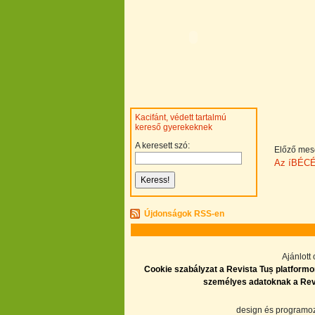
Kacifánt, védett tartalmú
kereső gyerekeknek
A keresett szó:
Előző mes
Az íBÉC
Újdonságok RSS-en
Ajánlott
Cookie szabályzat a Revista Tuș platformon
személyes adatoknak a Revis
design és program