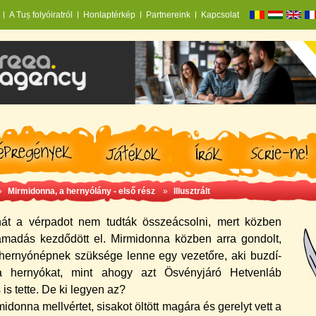
A Tuș folyóiratról
Honlaptérkép
Partnereink
Kapcsolat
»
Mirmidonna, a hernyólány - első rész
»
Illusztrált
át a vérpadot nem tudták összeácsolni, mert közben
ámadás kezdődött el. Mirmidonna közben arra gondolt,
hernyónépnek szüksége lenne egy vezetőre, aki buzdí­
a hernyókat, mint ahogy azt Ösvényjáró Hetvenláb
is tette. De ki legyen az?
idonna mellvértet, sisakot öltött magára és gerelyt vett a