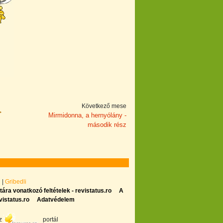
Következő mese
Mirmidonna, a hernyólány -
második rész
i
|
Gribedli
tára vonatkozó feltételek - revistatus.ro
A
vistatus.ro
Adatvédelem
az
portál