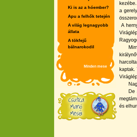
kezébe.
Ki is az a hóember?
a gerel
Apu a felhők tetején
összeron
A világ legnagyobb
A herny
állata
Virágl
Ragyogó
A tökfejű
bálnarokodil
Mir
király
harcolt
Minden mese
kaptak.
Viráglé
Nag
De 
megtáma
és elhur