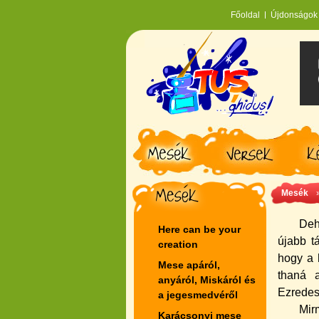
Főoldal
Újdonságok
Mesék
Deh
Here can be your
újabb t
creation
hogy a 
Mese apáról,
thaná 
anyáról, Miskáról és
Ezredes 
a jegesmedvéről
Mirm
Karácsonyi mese