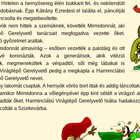
 Hirtelen a hernyósereg élén bukkant fel, és nekilendült
ydobásnak. Épp Kátrány Ezredest el találta el, páncélját
csolta és megsebesí­tette.
ók nem hittek a szemüknek, követték Mirmidonnát, aki
épő Gerelyvető tanácsait megfogadva vezette őket.
 győzelmet arattak.
midonnát almavirág – esőben vezették a palotáig és ott
nővé koronázták. Azok a generálisok, akik vitézül
ak, megmenekültek a vérpadtól, sőt még lábakat is
 Viráglépő Gerelyvető pedig a megkapta a Harminclábú
pő Gerelyvető nevet.
y lakomát csaptak. A hernyók vörös bort ittak és addig táncoltak
amikor Mirmidonna a vőlegényével épp kint sétált a virágzó al
dták őket. Harminclábú Viráglépő Gerelyvető hiába hadakozott 
colták a Szürkevárba.