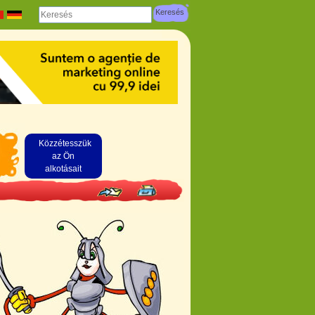
Közzétesszük
az Ön
alkotásait