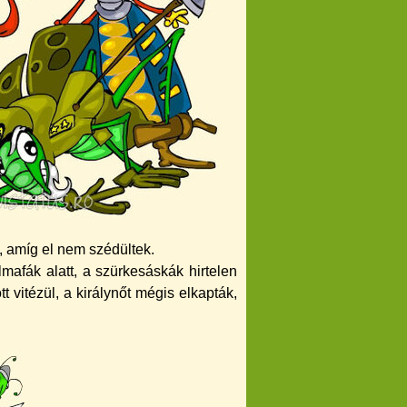
, amí­g el nem szédültek.
mafák alatt, a szürkesáskák hirtelen
vitézül, a királynőt mégis elkapták,