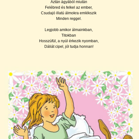
Aztán ágyából miután
Felébred és felkel az ember,
Csudajó illatú álmokra emlékszik
Minden reggel.
Legjobb amikor álmainkban,
Titokban
Hosszúfül, a nyúl érkezik nyomban,
Dáliát cipel, jól tudja honnan!