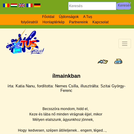
Főoldal
Újdonságok
A Tuș
folyóiratról
Honlaptérkép
Partnereink
Kapcsolat
ílmainkban
írta: Katia Nanu, fordí­totta: Nemes Csilla, illusztrálta: Szitai György-
Ferenc
Becsszóra mondom, hidd el,
Keze és lába nő minden virágnak éjjel, mikor
Mélyen elalszunk, ágyunkhoz jönnek,
Hogy kedvesen, szépen átöleljenek... engem, téged...,