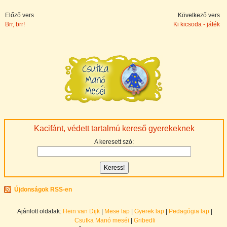
Előző vers
Következő vers
Brr, brr!
Ki kicsoda - játék
Kacifánt, védett tartalmú kereső gyerekeknek
A keresett szó:
Újdonságok RSS-en
Ajánlott oldalak:
Hein van Dijk
|
Mese lap
|
Gyerek lap
|
Pedagógia lap
|
Csutka Manó meséi
|
Gribedli