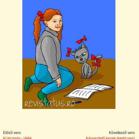
Előző vers
Következő vers
Ki kicsoda - játék
Kényeztető kezek (kedd van)