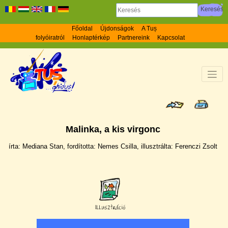
Főoldal
Újdonságok
A Tuș
folyóiratról
Honlaptérkép
Partnereink
Kapcsolat
Malinka, a kis virgonc
írta: Mediana Stan, fordí­totta: Nemes Csilla, illusztrálta: Ferenczi Zsolt