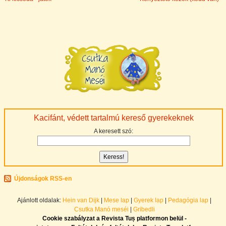
Kacifánt, védett tartalmú kereső gyerekeknek
A keresett szó:
Újdonságok RSS-en
Ajánlott oldalak:
Hein van Dijk
|
Mese lap
|
Gyerek lap
|
Pedagógia lap
|
Csutka Manó meséi
|
Gribedli
Cookie szabályzat a Revista Tuș platformon belül -